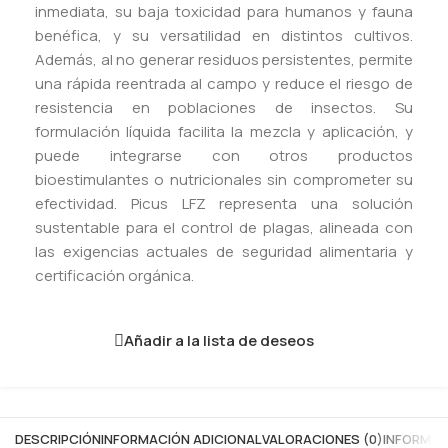
inmediata, su baja toxicidad para humanos y fauna
benéfica, y su versatilidad en distintos cultivos.
Además, al no generar residuos persistentes, permite
una rápida reentrada al campo y reduce el riesgo de
resistencia en poblaciones de insectos. Su
formulación líquida facilita la mezcla y aplicación, y
puede integrarse con otros productos
bioestimulantes o nutricionales sin comprometer su
efectividad. Picus LFZ representa una solución
sustentable para el control de plagas, alineada con
las exigencias actuales de seguridad alimentaria y
certificación orgánica.
Añadir a la lista de deseos
DESCRIPCIÓN
INFORMACIÓN ADICIONAL
VALORACIONES (0)
INFORMAC