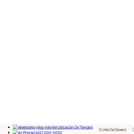
Ubicación De Tiendas
Lista De Deseos
(462) 000-0000