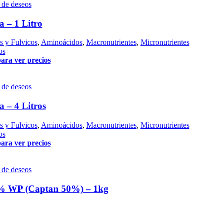
a de deseos
a – 1 Litro
 y Fulvicos
,
Aminoácidos
,
Macronutrientes
,
Micronutrientes
os
para ver precios
a de deseos
a – 4 Litros
 y Fulvicos
,
Aminoácidos
,
Macronutrientes
,
Micronutrientes
os
para ver precios
a de deseos
% WP (Captan 50%) – 1kg