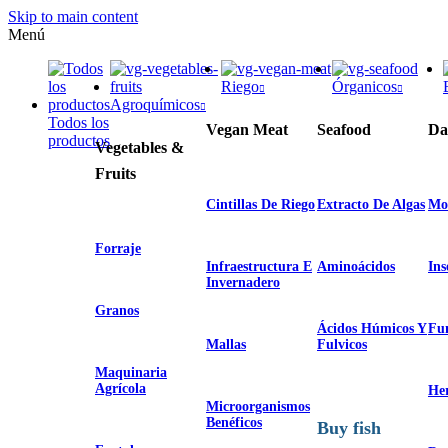
Skip to main content
Menú
Riego
Órganicos
Agroquímicos
Todos los
Vegan Meat
Seafood
Da
productos
Vegetables &
Fruits
Cintillas De Riego
Extracto De Algas
Mo
Forraje
Infraestructura E
Aminoácidos
Ins
Invernadero
Granos
Ácidos Húmicos Y
Fun
Mallas
Fulvicos
Maquinaria
Agrícola
Her
Microorganismos
Benéficos
Buy fish