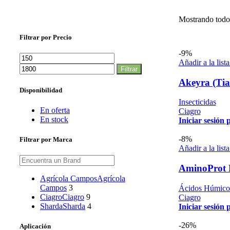
Mostrando todos
Filtrar por Precio
-9%
Precio
Precio
Añadir a la list
mínimo
máximo
Filtrar
Akeyra (Tia
Disponibilidad
Insecticidas
En oferta
Ciagro
En stock
Iniciar sesión 
-8%
Filtrar por Marca
Añadir a la list
AminoProt P
Agrícola Campos
Agrícola
Campos
3
Ácidos Húmicos
Ciagro
Ciagro
9
Ciagro
Sharda
Sharda
4
Iniciar sesión 
-26%
Aplicación