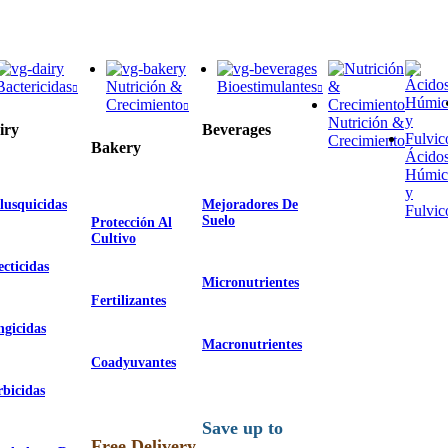
Bactericidas
Nutrición &
Bioestimulantes
Crecimiento
Nutrición &
iry
Beverages
Crecimiento
Bakery
Ácido
Húmic
y
lusquicidas
Mejoradores De
Fulvic
Suelo
Protección Al
Cultivo
ecticidas
Micronutrientes
Fertilizantes
gicidas
Macronutrientes
Coadyuvantes
bicidas
Save up to
Free Delivery