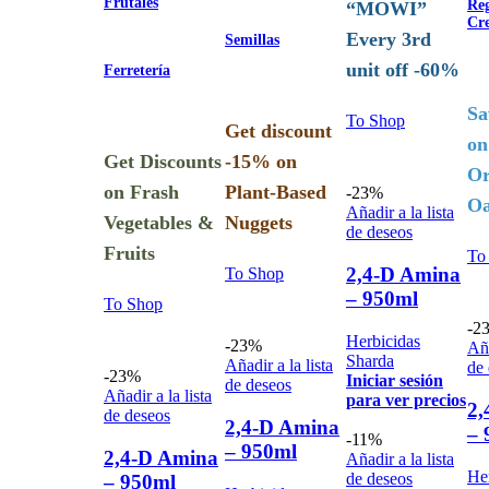
Frutales
Re
“MOWI”
Cr
Every 3rd
Semillas
unit off -60%
Ferretería
Sa
To Shop
Get discount
on
Get Discounts
-15% on
Or
on Frash
Plant-Based
-23%
Oa
Añadir a la lista
Vegetables &
Nuggets
de deseos
Fruits
To
2,4-D Amina
To Shop
– 950ml
To Shop
-2
Herbicidas
-23%
Aña
Sharda
Añadir a la lista
de
-23%
Iniciar sesión
de deseos
Añadir a la lista
para ver precios
2,
de deseos
2,4-D Amina
– 
-11%
– 950ml
2,4-D Amina
Añadir a la lista
He
de deseos
– 950ml