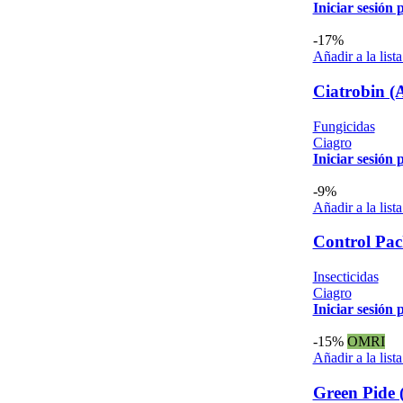
Iniciar sesión 
-17%
Añadir a la list
Ciatrobin (
Fungicidas
Ciagro
Iniciar sesión 
-9%
Añadir a la list
Control Pac
Insecticidas
Ciagro
Iniciar sesión 
-15%
OMRI
Añadir a la list
Green Pide (