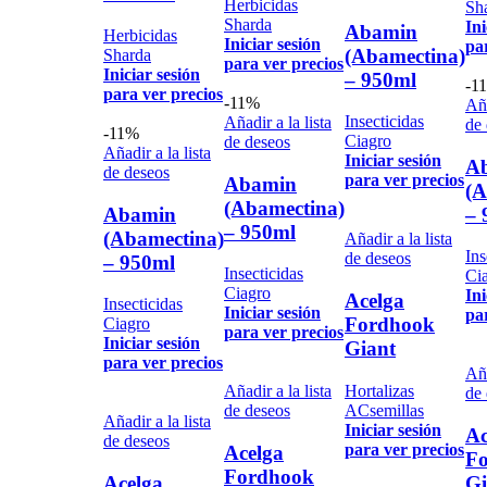
Herbicidas
Sh
Sharda
Ini
Abamin
Herbicidas
Iniciar sesión
pa
(Abamectina)
Sharda
para ver precios
Iniciar sesión
– 950ml
-1
para ver precios
-11%
Aña
Insecticidas
Añadir a la lista
de
-11%
Ciagro
de deseos
Añadir a la lista
Iniciar sesión
A
de deseos
para ver precios
Abamin
(A
(Abamectina)
Abamin
– 
– 950ml
(Abamectina)
Añadir a la lista
Ins
de deseos
– 950ml
Insecticidas
Ci
Ciagro
Ini
Acelga
Insecticidas
Iniciar sesión
pa
Fordhook
Ciagro
para ver precios
Iniciar sesión
Giant
para ver precios
Aña
Hortalizas
Añadir a la lista
de
ACsemillas
de deseos
Añadir a la lista
Iniciar sesión
Ac
de deseos
para ver precios
Acelga
F
Fordhook
Acelga
Gi