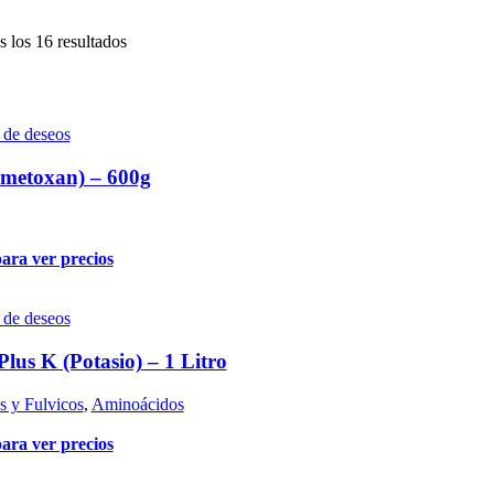
 los 16 resultados
a de deseos
metoxan) – 600g
para ver precios
a de deseos
lus K (Potasio) – 1 Litro
 y Fulvicos
,
Aminoácidos
para ver precios