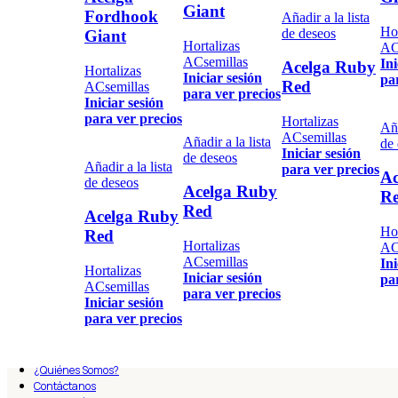
Giant
Fordhook
Añadir a la lista
Hor
de deseos
Giant
Hortalizas
AC
ACsemillas
Ini
Acelga Ruby
Hortalizas
Iniciar sesión
pa
Red
ACsemillas
para ver precios
Iniciar sesión
para ver precios
Hortalizas
Aña
ACsemillas
Añadir a la lista
de
Iniciar sesión
de deseos
Añadir a la lista
para ver precios
Ac
de deseos
Acelga Ruby
R
Red
Acelga Ruby
Hor
Red
Hortalizas
AC
ACsemillas
Ini
Hortalizas
Iniciar sesión
pa
ACsemillas
para ver precios
Iniciar sesión
para ver precios
¿Quiénes Somos?
Contáctanos