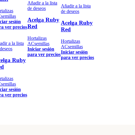
Añadir a la lista
Añadir a la lista
de deseos
talizas
de deseos
semillas
Acelga Ruby
ciar sesión
Acelga Ruby
Red
ra ver precios
Red
Hortalizas
Hortalizas
dir a la lista
ACsemillas
ACsemillas
 deseos
Iniciar sesión
Iniciar sesión
para ver precios
para ver precios
elga Ruby
ed
talizas
semillas
ciar sesión
ra ver precios