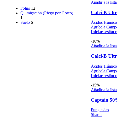
Añadir a la list
Foliar
12
Calci-B Ultr
Quimigación (Riego por Goteo)
1
Ácidos Húmicos
Suelo
6
Agrícola Camp
Iniciar sesión 
-10%
Añadir a la list
Calci-B Ultr
Ácidos Húmicos
Agrícola Camp
Iniciar sesión 
-15%
Añadir a la list
Captain 50
Fungicidas
Sharda