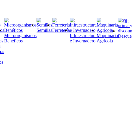
Semillas
Ferretería
Microorganismos
Infraestructura
Maquinaria
Descue
Benéficos
e Invernadero
Agrícola
s
os
os