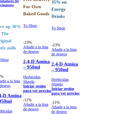
guladores De
35% on
ecimiento
For Own
Energy
Baked Goods
Drinks
To Shop
ve up 30%
To Shop
 The
iginal
-23%
-23%
Añadir a la lista
tly milk
Añadir a la lista
de deseos
de deseos
 Shop
2,4-D Amina
2,4-D Amina
– 950ml
– 950ml
3%
Herbicidas
Herbicidas
dir a la lista
Sharda
Sharda
 deseos
Iniciar sesión
Iniciar sesión
para ver precios
para ver precios
4-D Amina
-11%
950ml
-11%
Añadir a la lista
Añadir a la lista
de deseos
rbicidas
de deseos