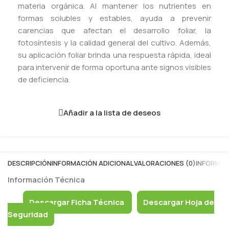
materia orgánica. Al mantener los nutrientes en
formas solubles y estables, ayuda a prevenir
carencias que afectan el desarrollo foliar, la
fotosíntesis y la calidad general del cultivo. Además,
su aplicación foliar brinda una respuesta rápida, ideal
para intervenir de forma oportuna ante signos visibles
de deficiencia.
Añadir a la lista de deseos
DESCRIPCIÓN
INFORMACIÓN ADICIONAL
VALORACIONES (0)
INFORMAC
Información Técnica
Descargar Ficha Técnica
Descargar Hoja de
Seguridad