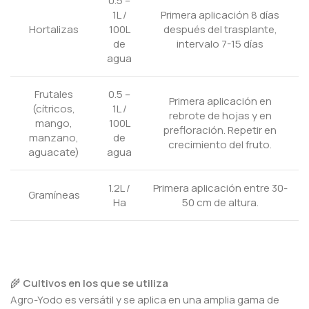
0.5 –
1L /
Primera aplicación 8 días
Hortalizas
100L
después del trasplante,
de
intervalo 7-15 días
agua
Frutales
0.5 –
Primera aplicación en
(cítricos,
1L /
rebrote de hojas y en
mango,
100L
prefloración. Repetir en
manzano,
de
crecimiento del fruto.
aguacate)
agua
1.2L /
Primera aplicación entre 30-
Gramíneas
Ha
50 cm de altura.
🌾
Cultivos en los que se utiliza
Agro-Yodo es versátil y se aplica en una amplia gama de