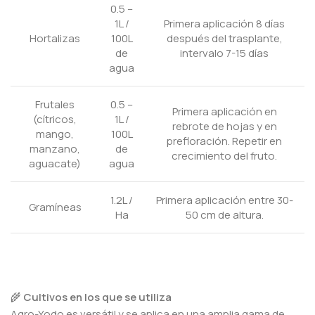
0.5 –
1L /
Primera aplicación 8 días
Hortalizas
100L
después del trasplante,
de
intervalo 7-15 días
agua
Frutales
0.5 –
Primera aplicación en
(cítricos,
1L /
rebrote de hojas y en
mango,
100L
prefloración. Repetir en
manzano,
de
crecimiento del fruto.
aguacate)
agua
1.2L /
Primera aplicación entre 30-
Gramíneas
Ha
50 cm de altura.
🌾
Cultivos en los que se utiliza
Agro-Yodo es versátil y se aplica en una amplia gama de