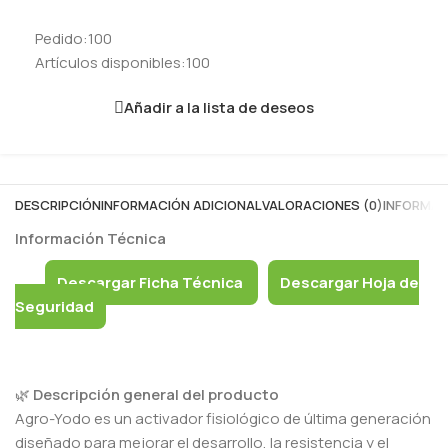
Pedido:
100
Artículos disponibles:
100
Añadir a la lista de deseos
DESCRIPCIÓN
INFORMACIÓN ADICIONAL
VALORACIONES (0)
INFORMAC
Información Técnica
Descargar Ficha Técnica
Descargar Hoja de
Seguridad
🌿
Descripción general del producto
Agro-Yodo es un activador fisiológico de última generación
diseñado para mejorar el desarrollo, la resistencia y el