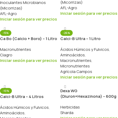
(Micorrizas)
Inoculantes Microbianos
AFL-Agro
(Micorrizas)
Iniciar sesión para ver precios
AFL-Agro
Iniciar sesión para ver precios
-15%
-26%
Ca Bo (Calcio + Boro) – 1 Litro
Calci-B Ultra – 1 Litro
Macronutrientes
Ácidos Húmicos y Fulvicos
,
Ciagro
Aminoácidos
,
Iniciar sesión para ver precios
Macronutrientes
,
Micronutrientes
Agrícola Campos
Iniciar sesión para ver precios
Dexa WG
-10%
(Diuron+Hexazinona) – 600g
Calci-B Ultra – 4 Litros
Herbicidas
Ácidos Húmicos y Fulvicos
,
Sharda
Aminoácidos
,