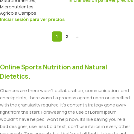
Iniciar sesión para ver precios
Macronutrientes
,
Micronutrientes
Agrícola Campos
Iniciar sesión para ver precios
1
2
→
Online Sports Nutrition and Natural
Dietetics.
Chances are there wasn't collaboration, communication, and
checkpoints, there wasn't a process agreed upon or specified
with the granularity required. It's content strategy gone awry
right from the start. Forswearing the use of Lorem Ipsum
wouldn't have helped, won't help now. It's like saying you're a
bad designer, use less bold text, don't use italics in every other
paragraph. True enough, but that's not all that it takes to get