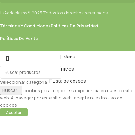
through an initial design cycle.
tuAgricola.mx ® 2025 Todos los derechos reservados
Read more
Términos Y Condiciones
Políticas De Privacidad
Políticas De Venta
Menú
Filtros
Lista de deseos
Seleccionar categoría
Buscar...
Utilizamos cookies para mejorar su experiencia en nuestro sitio
web. Al navegar por este sitio web, acepta nuestro uso de
cookies.
Aceptar