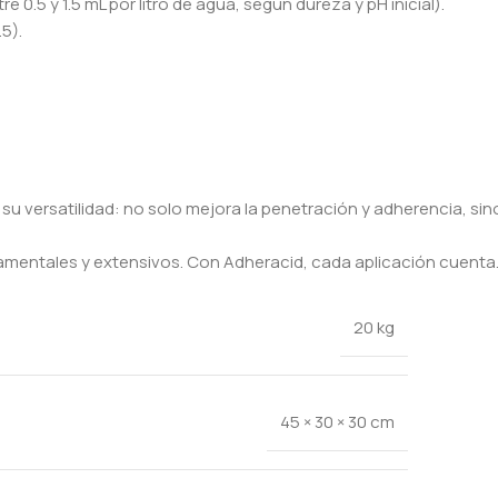
.5 y 1.5 mL por litro de agua, según dureza y pH inicial).
5).
versatilidad: no solo mejora la penetración y adherencia, sino
ornamentales y extensivos. Con Adheracid, cada aplicación cuenta
20 kg
45 × 30 × 30 cm