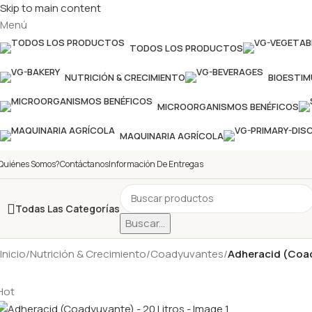
Skip to main content
Menú
TODOS LOS PRODUCTOS
NUTRICIÓN & CRECIMIENTO
BIOESTI
MICROORGANISMOS BENÉFICOS
MAQUINARIA AGRÍCOLA
Quiénes Somos?
Contáctanos
Información De Entregas
Todas Las Categorías
Buscar...
Inicio
/
Nutrición & Crecimiento
/
Coadyuvantes
/
Adheracid (Coad
Hot