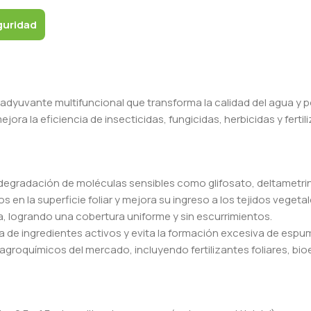
guridad
dyuvante multifuncional que transforma la calidad del agua y po
jora la eficiencia de insecticidas, fungicidas, herbicidas y ferti
a degradación de moléculas sensibles como glifosato, deltametrin
 en la superficie foliar y mejora su ingreso a los tejidos vegetal
ua, logrando una cobertura uniforme y sin escurrimientos.
 de ingredientes activos y evita la formación excesiva de espum
 agroquímicos del mercado, incluyendo fertilizantes foliares, bi