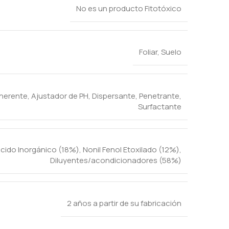
No es un producto Fitotóxico
Foliar
,
Suelo
herente
,
Ajustador de PH
,
Dispersante
,
Penetrante
,
Surfactante
cido Inorgánico (18%), Nonil Fenol Etoxilado (12%),
Diluyentes/acondicionadores (58%)
2 años a partir de su fabricación