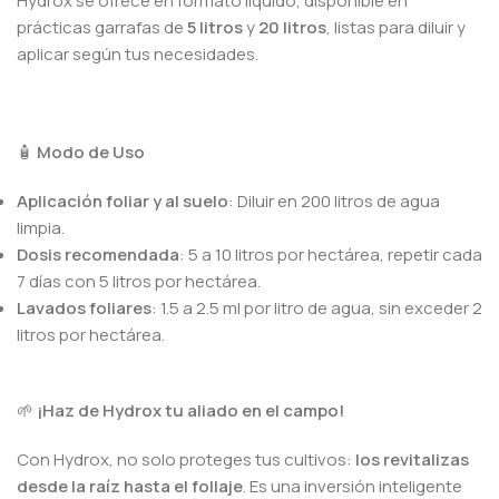
Hydrox se ofrece en formato líquido, disponible en
prácticas garrafas de
5 litros
y
20 litros
, listas para diluir y
aplicar según tus necesidades.
🧴
Modo de Uso
Aplicación foliar y al suelo
: Diluir en 200 litros de agua
limpia.
Dosis recomendada
: 5 a 10 litros por hectárea, repetir cada
7 días con 5 litros por hectárea.
Lavados foliares
: 1.5 a 2.5 ml por litro de agua, sin exceder 2
litros por hectárea.
🌱
¡Haz de Hydrox tu aliado en el campo!
Con Hydrox, no solo proteges tus cultivos:
los revitalizas
desde la raíz hasta el follaje
. Es una inversión inteligente