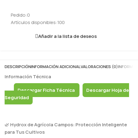
Pedido:
0
Artículos disponibles:
100
Añadir a la lista de deseos
DESCRIPCIÓN
INFORMACIÓN ADICIONAL
VALORACIONES (0)
INFORMAC
Información Técnica
Descargar Ficha Técnica
Descargar Hoja de
Seguridad
🌿
Hydrox de Agrícola Campos: Protección Inteligente
para Tus Cultivos