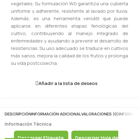
vegetales. Su formulación WG garantiza una cubierta
uniforme y adherente, resistente al lavado por lluvia.
Además, es una herramienta versátil que puede
aplicarse en diferentes etapas fenológicas del
cultivo, contribuyendo al manejo integrado de
enfermedades y ayudando a prevenir el desarrollo de
resistencias. Su uso adecuado se traduce en cultivos
más sanos, mejora la calidad de los frutos y prolonga
su vida postcosecha.
Añadir a la lista de deseos
DESCRIPCIÓN
INFORMACIÓN ADICIONAL
VALORACIONES (0)
INFORMAC
Información Técnica
Descargar Etiqueta
Descargar Hoja de