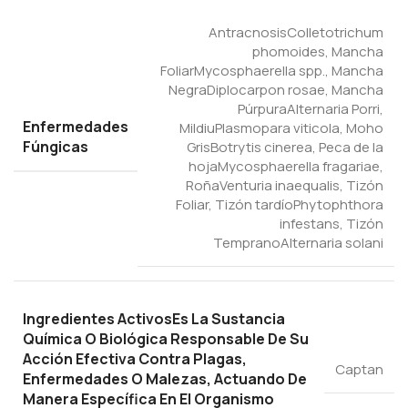
Antracnosis
Colletotrichum
phomoides
,
Mancha
Foliar
Mycosphaerella spp.
,
Mancha
Negra
Diplocarpon rosae
,
Mancha
Púrpura
Alternaria Porri
,
Enfermedades
Mildiu
Plasmopara viticola
,
Moho
Fúngicas
Gris
Botrytis cinerea
,
Peca de la
hoja
Mycosphaerella fragariae
,
Roña
Venturia inaequalis
,
Tizón
Foliar
,
Tizón tardío
Phytophthora
infestans
,
Tizón
Temprano
Alternaria solani
Ingredientes Activos
Es La Sustancia
Química O Biológica Responsable De Su
Acción Efectiva Contra Plagas,
Captan
Enfermedades O Malezas, Actuando De
Manera Específica En El Organismo