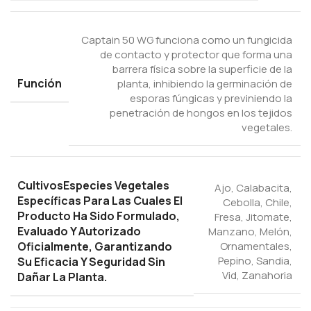
Captain 50 WG funciona como un fungicida
de contacto y protector que forma una
barrera física sobre la superficie de la
Función
planta, inhibiendo la germinación de
esporas fúngicas y previniendo la
penetración de hongos en los tejidos
vegetales.
Cultivos
Especies Vegetales
Ajo
,
Calabacita
,
Específicas Para Las Cuales El
Cebolla
,
Chile
,
Producto Ha Sido Formulado,
Fresa
,
Jitomate
,
Evaluado Y Autorizado
Manzano
,
Melón
,
Oficialmente, Garantizando
Ornamentales
,
Pepino
,
Sandia
,
Su Eficacia Y Seguridad Sin
Vid
,
Zanahoria
Dañar La Planta.