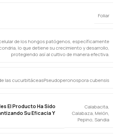
Foliar
n celular de los hongos patógenos, específicamente
ocondria, lo que detiene su crecimiento y desarrollo,
protegiendo así al cultivo de manera efectiva.
 de las cucurbitáceas
Pseudoperonospora cubensis
les El Producto Ha Sido
Calabacita
,
ntizando Su Eficacia Y
Calabaza
,
Melón
,
Pepino
,
Sandia