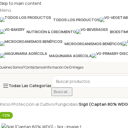
Skip to main content
Menú
TODOS LOS PRODUCTOS
NUTRICIÓN & CRECIMIENTO
BIOESTI
MICROORGANISMOS BENÉFICOS
MAQUINARIA AGRÍCOLA
Quiénes Somos?
Contáctanos
Información De Entregas
Todas Las Categorías
Buscar...
Inicio
/
Protección al Cultivo
/
Fungicidas
/
Sigil (Captan 80% WDG)
-12%