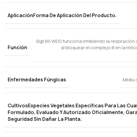
Aplicación
Forma De Aplicación Del Producto.
Sigil 80 WDG funciona inhibiendo la respiració
Función
al bloquear el complejo III en la mit
Enfermedades Fúngicas
Mildiú
Cultivos
Especies Vegetales Específicas Para Las Cua
Formulado, Evaluado Y Autorizado Oficialmente, Gara
Seguridad Sin Dañar La Planta.