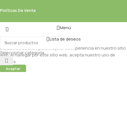
Políticas De Venta
Menú
Lista de deseos
Utilizamos cookies para mejorar su experiencia en nuestro sitio
Seleccionar categoría
web. Al navegar por este sitio web, acepta nuestro uso de
cookies.
Aceptar