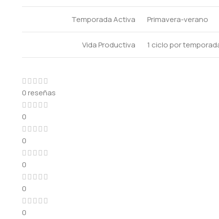
Temporada Activa
Primavera-verano
Vida Productiva
1 ciclo por tempora
0 reseñas
0
0
0
0
0