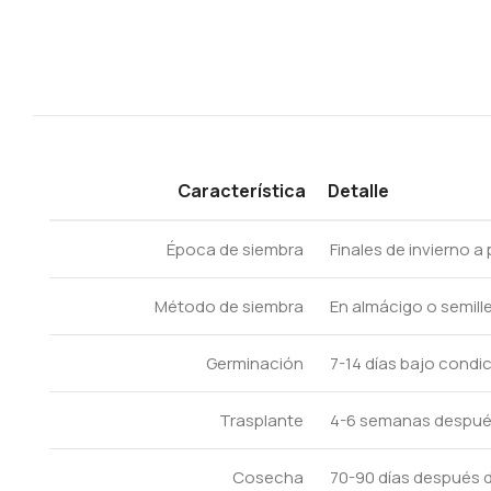
Característica
Detalle
Época de siembra
Finales de invierno a
Método de siembra
En almácigo o semill
Germinación
7-14 días bajo cond
Trasplante
4-6 semanas después
Cosecha
70-90 días después d