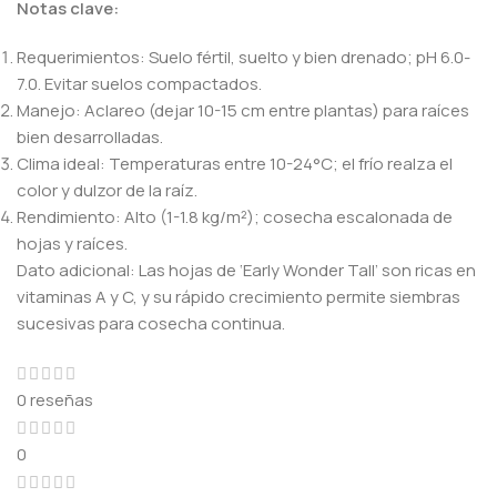
Notas clave:
Requerimientos: Suelo fértil, suelto y bien drenado; pH 6.0-
7.0. Evitar suelos compactados.
Manejo: Aclareo (dejar 10-15 cm entre plantas) para raíces
bien desarrolladas.
Clima ideal: Temperaturas entre 10-24°C; el frío realza el
color y dulzor de la raíz.
Rendimiento: Alto (1-1.8 kg/m²); cosecha escalonada de
hojas y raíces.
Dato adicional: Las hojas de ‘Early Wonder Tall’ son ricas en
vitaminas A y C, y su rápido crecimiento permite siembras
sucesivas para cosecha continua.
0 reseñas
0