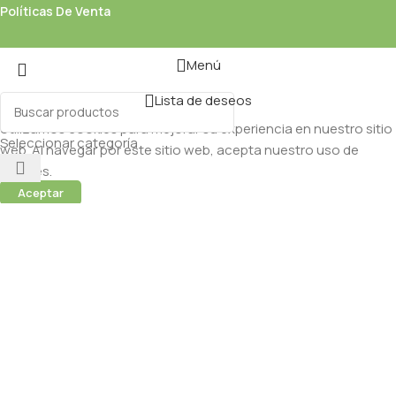
Políticas De Venta
Menú
Lista de deseos
Utilizamos cookies para mejorar su experiencia en nuestro sitio
Seleccionar categoría
web. Al navegar por este sitio web, acepta nuestro uso de
cookies.
Aceptar