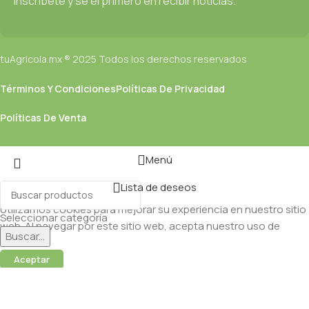
Inscríbete y se el primero en recibir noticias.
tuAgricola.mx ® 2025 Todos los derechos reservados
Términos Y Condiciones
Políticas De Privacidad
Políticas De Venta
Menú
Lista de deseos
Utilizamos cookies para mejorar su experiencia en nuestro sitio
Seleccionar categoría
web. Al navegar por este sitio web, acepta nuestro uso de
Buscar...
cookies.
Aceptar