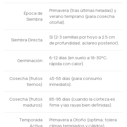
Primavera (tras últimas heladas) y
Época de
verano temprano (para cosecha
Siembra
otoñal).
Sí (2-3 semillas por hoyo a 2.5 cm
Siembra Directa
de profundidad; aclareo posterior).
6-12 días (en suelo a 18-30°C;
Germinación
rápida con calor).
Cosecha (frutos
45-55 días (para consumo
tiernos)
inmediato).
Cosecha (frutos
85-95 días (cuando la corteza es
maduros)
firme y las rayas bien definidas).
Temporada
Primavera a Otoño (optima; tolera
Activa
climas templados y cálidos).