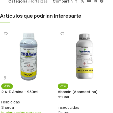
Categoría:
Hortalizas
Compartir:
Artículos que podrían interesarte
-23%
-11%
2,4-D Amina – 950ml
Abamin (Abamectina) –
950ml
Herbicidas
Sharda
Insecticidas
Iniciar sesión para ver
Ciagro