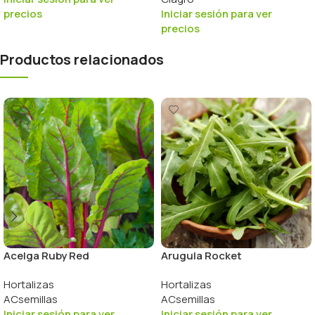
precios
Iniciar sesión para ver
precios
Productos relacionados
Acelga Ruby Red
Arugula Rocket
Hortalizas
Hortalizas
ACsemillas
ACsemillas
Iniciar sesión para ver
Iniciar sesión para ver