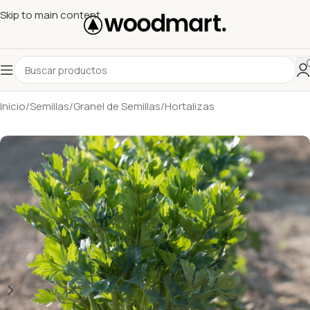
Skip to main content
Inicio
/
Semillas
/
Granel de Semillas
/
Hortalizas