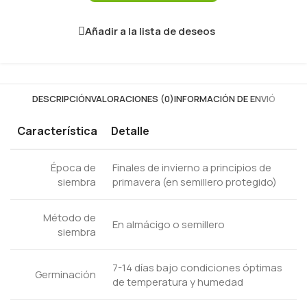
Añadir a la lista de deseos
DESCRIPCIÓN
VALORACIONES (0)
INFORMACIÓN DE ENVIÓ
Característica
Detalle
Época de
Finales de invierno a principios de
siembra
primavera (en semillero protegido)
Método de
En almácigo o semillero
siembra
7-14 días bajo condiciones óptimas
Germinación
de temperatura y humedad