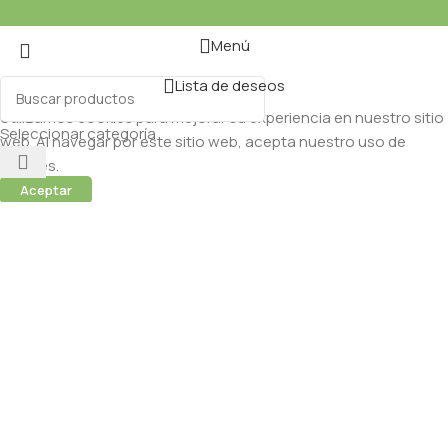
Menú
Lista de deseos
Utilizamos cookies para mejorar su experiencia en nuestro sitio
Seleccionar categoría
web. Al navegar por este sitio web, acepta nuestro uso de
cookies.
Aceptar