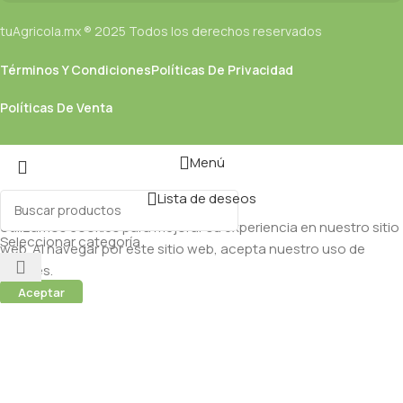
tuAgricola.mx ® 2025 Todos los derechos reservados
Términos Y Condiciones
Políticas De Privacidad
Políticas De Venta
Menú
Lista de deseos
Utilizamos cookies para mejorar su experiencia en nuestro sitio
Seleccionar categoría
web. Al navegar por este sitio web, acepta nuestro uso de
cookies.
Aceptar