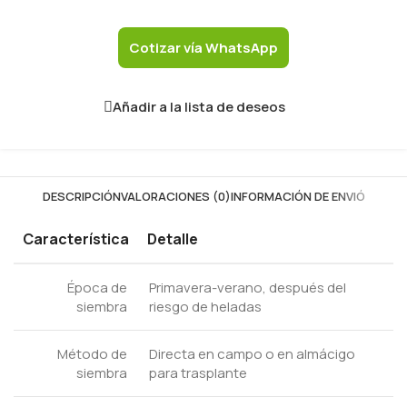
Cotizar vía WhatsApp
Añadir a la lista de deseos
DESCRIPCIÓN
VALORACIONES (0)
INFORMACIÓN DE ENVIÓ
Característica
Detalle
Época de
Primavera-verano, después del
siembra
riesgo de heladas
Método de
Directa en campo o en almácigo
siembra
para trasplante