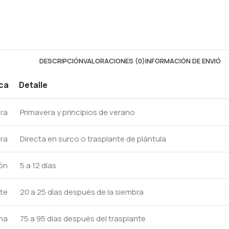
DESCRIPCIÓN
VALORACIONES (0)
INFORMACIÓN DE ENVIÓ
ica
Detalle
ra
Primavera y principios de verano
ra
Directa en surco o trasplante de plántula
ón
5 a 12 días
te
20 a 25 días después de la siembra
ha
75 a 95 días después del trasplante