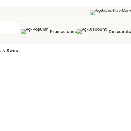
Promociones
Descuent
p N Sweet