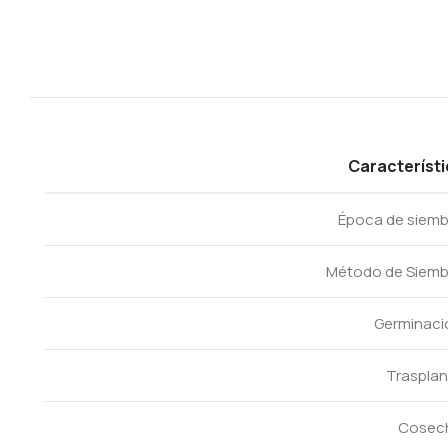
Característ
Época de siemb
Método de Siemb
Germinaci
Trasplan
Cosec