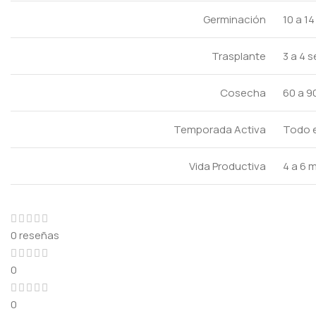
Germinación
10 a 14
Trasplante
3 a 4 
Cosecha
60 a 9
Temporada Activa
Todo e
Vida Productiva
4 a 6 
0 reseñas
0
0