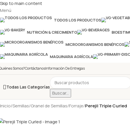
Skip to main content
Menú
TODOS LOS PRODUCTOS
NUTRICIÓN & CRECIMIENTO
BIOESTI
MICROORGANISMOS BENÉFICOS
MAQUINARIA AGRÍCOLA
Quiénes Somos?
Contáctanos
Información De Entregas
Todas Las Categorías
Buscar...
Inicio
/
Semillas
/
Granel de Semillas
/
Forraje
/
Perejil Triple Curled