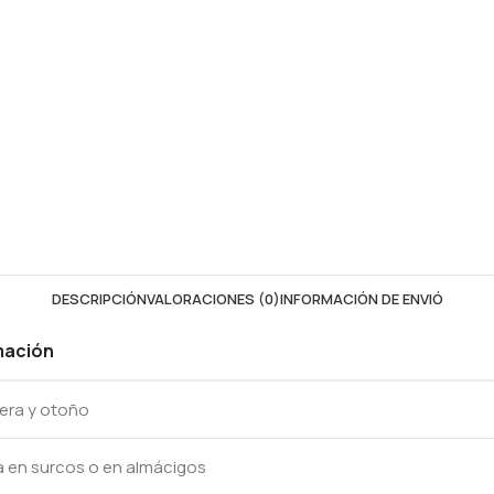
DESCRIPCIÓN
VALORACIONES (0)
INFORMACIÓN DE ENVIÓ
mación
era y otoño
a en surcos o en almácigos