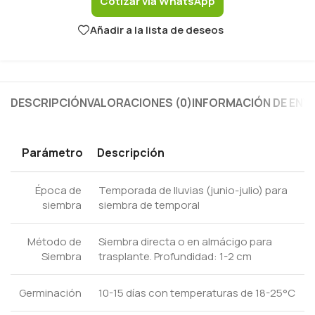
Cotizar vía WhatsApp
Añadir a la lista de deseos
DESCRIPCIÓN
VALORACIONES (0)
INFORMACIÓN DE ENV
Parámetro
Descripción
Época de
Temporada de lluvias (junio-julio) para
siembra
siembra de temporal
Método de
Siembra directa o en almácigo para
Siembra
trasplante. Profundidad: 1-2 cm
Germinación
10-15 días con temperaturas de 18-25°C