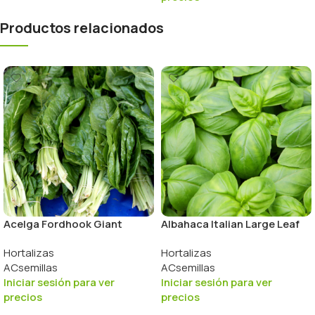
Productos relacionados
Acelga Fordhook Giant
Albahaca Italian Large Leaf
Hortalizas
Hortalizas
ACsemillas
ACsemillas
Iniciar sesión para ver
Iniciar sesión para ver
precios
precios