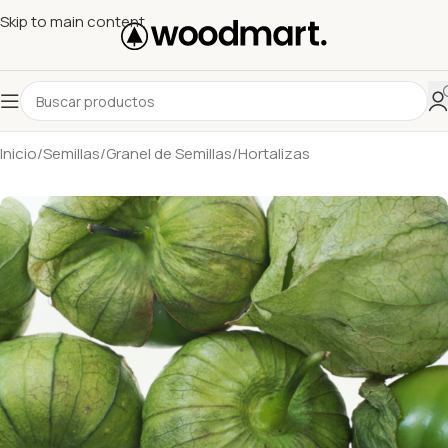
Skip to main content
Inicio
/
Semillas
/
Granel de Semillas
/
Hortalizas