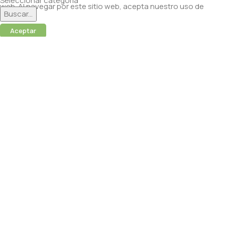
Seleccionar categoría
web. Al navegar por este sitio web, acepta nuestro uso de
Buscar...
cookies.
Aceptar
 (Abamectina) – 950ml