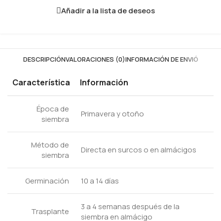
Añadir a la lista de deseos
DESCRIPCIÓN
VALORACIONES (0)
INFORMACIÓN DE ENVIÓ
Característica
Información
Época de
Primavera y otoño
siembra
Método de
Directa en surcos o en almácigos
siembra
Germinación
10 a 14 días
3 a 4 semanas después de la
Trasplante
siembra en almácigo