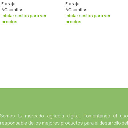
Forraje
Forraje
ACsemillas
ACsemillas
Iniciar sesión para ver
Iniciar sesión para ver
precios
precios
Somos tu mercado agrícola digital. Fomentando el uso
responsable de los mejores productos para el desarrollo del