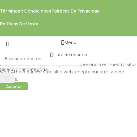
Términos Y Condiciones
Políticas De Privacidad
Políticas De Venta
Menú
Lista de deseos
Utilizamos cookies para mejorar su experiencia en nuestro sitio
Seleccionar categoría
web. Al navegar por este sitio web, acepta nuestro uso de
cookies.
Aceptar