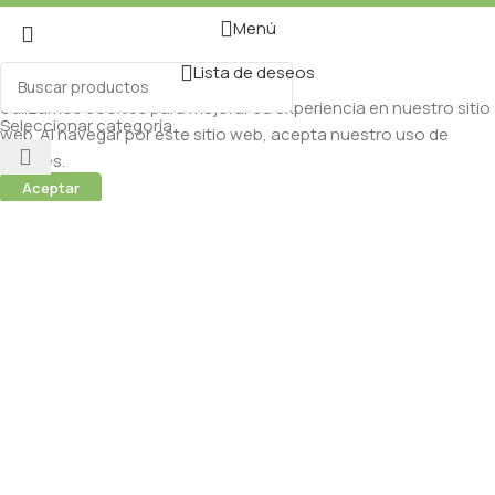
Menú
Lista de deseos
Utilizamos cookies para mejorar su experiencia en nuestro sitio
Seleccionar categoría
web. Al navegar por este sitio web, acepta nuestro uso de
cookies.
Aceptar