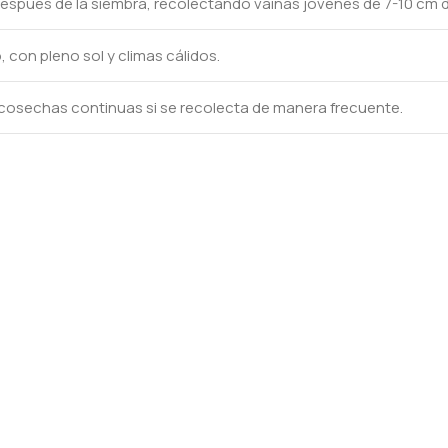
después de la siembra, recolectando vainas jóvenes de 7-10 cm d
 con pleno sol y climas cálidos.
 cosechas continuas si se recolecta de manera frecuente.