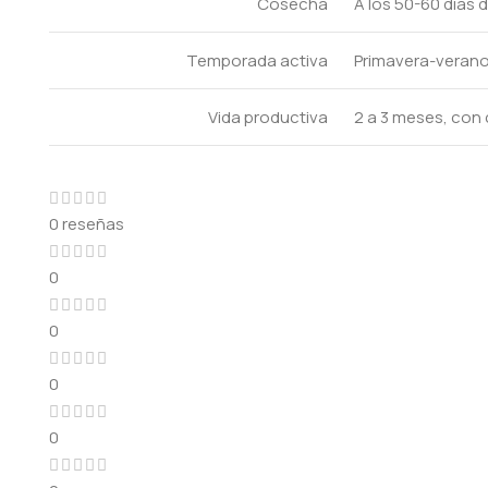
Cosecha
A los 50-60 días 
Temporada activa
Primavera-verano,
Vida productiva
2 a 3 meses, con
0 reseñas
0
0
0
0