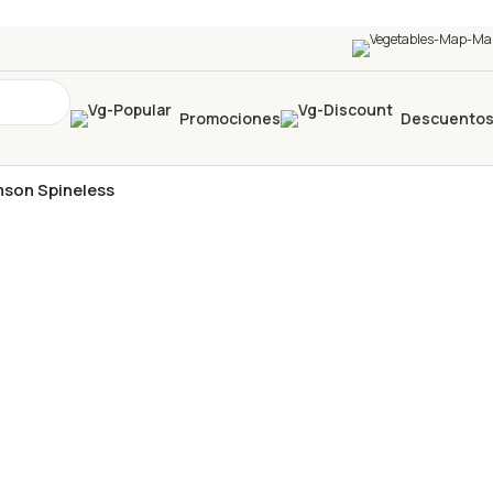
Promociones
Descuento
son Spineless