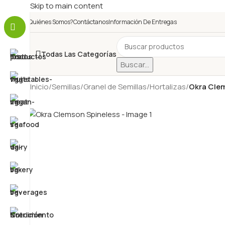
Skip to main content
¿Quiénes Somos?
Contáctanos
Información De Entregas
Todas Las Categorías
Buscar...
Inicio
/
Semillas
/
Granel de Semillas
/
Hortalizas
/
Okra Clem