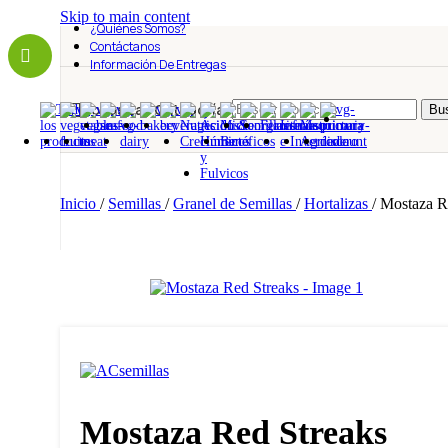
Skip to main content
¿Quiénes Somos?
Contáctanos
Información De Entregas
Todas Las Categorías
Bus
Inicio
/
Semillas
/
Granel de Semillas
/
Hortalizas
/
Mostaza R
Mostaza Red Streaks