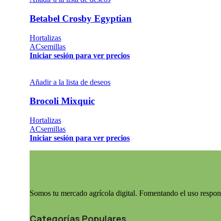
Betabel Crosby Egyptian
Hortalizas
ACsemillas
Iniciar sesión para ver precios
Añadir a la lista de deseos
Brocoli Mixquic
Hortalizas
ACsemillas
Iniciar sesión para ver precios
Somos tu mercado agrícola digital. Fomentando el uso respon
Categorías Populares