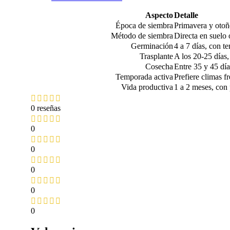
Aspecto
Detalle
Época de siembra
Primavera y otoño
Método de siembra
Directa en suelo 
Germinación
4 a 7 días, con t
Trasplante
A los 20-25 días,
Cosecha
Entre 35 y 45 día
Temporada activa
Prefiere climas fr
Vida productiva
1 a 2 meses, con 
0 reseñas
0
0
0
0
0