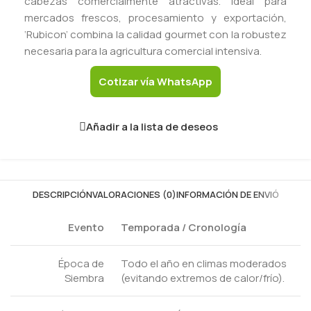
cabezas comercialmente atractivas. Ideal para
mercados frescos, procesamiento y exportación,
‘Rubicon’ combina la calidad gourmet con la robustez
necesaria para la agricultura comercial intensiva.
Cotizar vía WhatsApp
Añadir a la lista de deseos
DESCRIPCIÓN
VALORACIONES (0)
INFORMACIÓN DE ENVIÓ
Evento
Temporada / Cronología
Época de
Todo el año en climas moderados
Siembra
(evitando extremos de calor/frío).