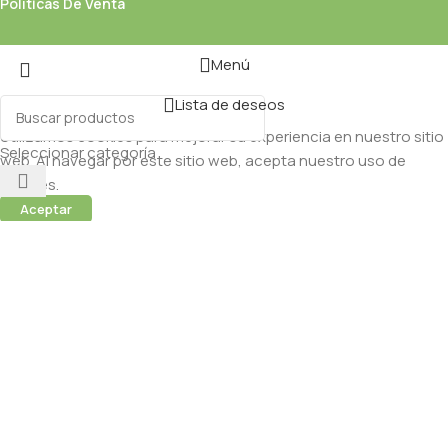
Políticas De Venta
Menú
Lista de deseos
Utilizamos cookies para mejorar su experiencia en nuestro sitio
Seleccionar categoría
web. Al navegar por este sitio web, acepta nuestro uso de
cookies.
Aceptar