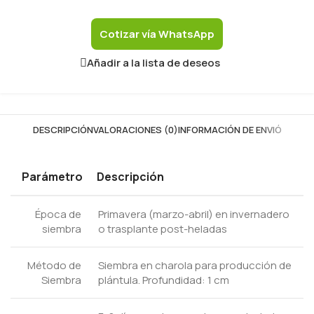
Cotizar vía WhatsApp
Añadir a la lista de deseos
DESCRIPCIÓN
VALORACIONES (0)
INFORMACIÓN DE ENVIÓ
Parámetro
Descripción
Época de
Primavera (marzo-abril) en invernadero
siembra
o trasplante post-heladas
Método de
Siembra en charola para producción de
Siembra
plántula. Profundidad: 1 cm