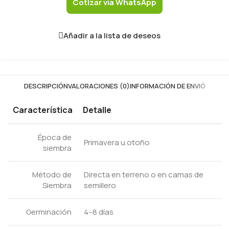
Cotizar vía WhatsApp
Añadir a la lista de deseos
DESCRIPCIÓN
VALORACIONES (0)
INFORMACIÓN DE ENVIÓ
Característica
Detalle
Época de
Primavera u otoño
siembra
Método de
Directa en terreno o en camas de
Siembra
semillero
Germinación
4–8 días