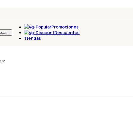
Promociones
Descuentos
car...
Tiendas
hoe