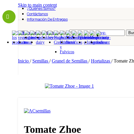
Skip to main content
¿Quiénes Somos?
Contáctanos
Información De Entregas
Todas Las Categorías
Bus
Inicio
/
Semillas
/
Granel de Semillas
/
Hortalizas
/
Tomate Z
Tomate Zhoe