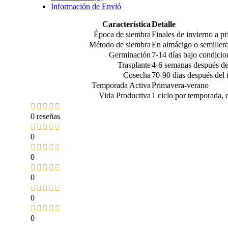
Información de Envió
Característica
Detalle
Época de siembra
Finales de invierno a pr
Método de siembra
En almácigo o semiller
Germinación
7-14 días bajo condici
Trasplante
4-6 semanas después de 
Cosecha
70-90 días después del t
Temporada Activa
Primavera-verano
Vida Productiva
1 ciclo por temporada,
0 reseñas
0
0
0
0
0