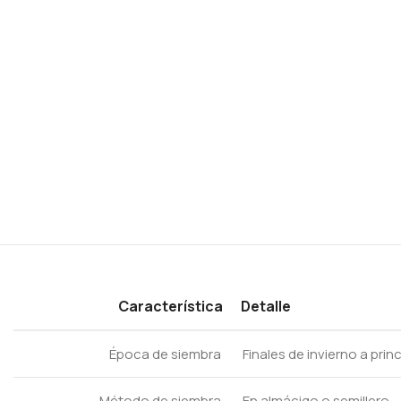
Característica
Detalle
Época de siembra
Finales de invierno a prin
Método de siembra
En almácigo o semillero