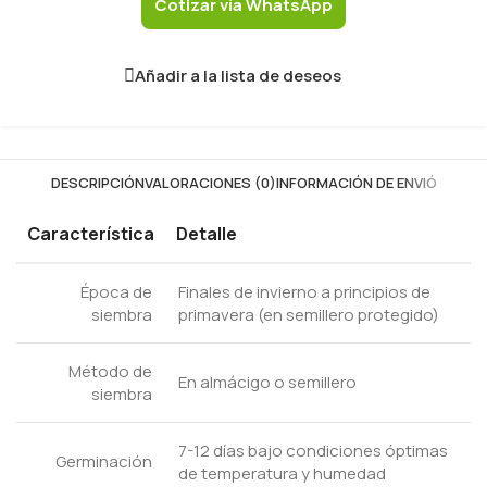
Cotizar vía WhatsApp
Añadir a la lista de deseos
DESCRIPCIÓN
VALORACIONES (0)
INFORMACIÓN DE ENVIÓ
Característica
Detalle
Época de
Finales de invierno a principios de
siembra
primavera (en semillero protegido)
Método de
En almácigo o semillero
siembra
7-12 días bajo condiciones óptimas
Germinación
de temperatura y humedad