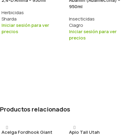
2,4-D Amina – 950ml
Abamin (Abamectina) –
950ml
Herbicidas
Sharda
Insecticidas
Iniciar sesión para ver
Ciagro
precios
Iniciar sesión para ver
precios
Productos relacionados
Acelga Fordhook Giant
Apio Tall Utah