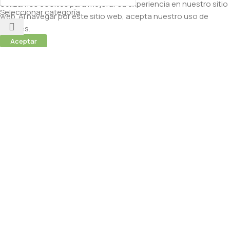
Utilizamos cookies para mejorar su experiencia en nuestro sitio
Seleccionar categoría
web. Al navegar por este sitio web, acepta nuestro uso de
cookies.
Aceptar
 (Abamectina) – 950ml
cidas