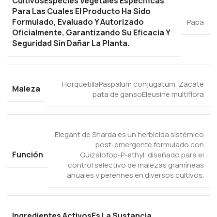
Cultivos
Especies Vegetales Específicas
Para Las Cuales El Producto Ha Sido
Formulado, Evaluado Y Autorizado
Papa
Oficialmente, Garantizando Su Eficacia Y
Seguridad Sin Dañar La Planta.
Horquetilla
Paspalum conjugatum
,
Zacate
Maleza
pata de ganso
Eleusine multiflora
Elegant de Sharda es un herbicida sistémico
post-emergente formulado con
Función
Quizalofop-P-ethyl, diseñado para el
control selectivo de malezas gramíneas
anuales y perennes en diversos cultivos.
Ingredientes Activos
Es La Sustancia