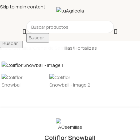
Skip to main content
Seleccionar categoría
Buscar...
Buscar...
Inicio
/
Semillas
/
Granel de Semillas
/
Hortalizas
Coliflor Snowball