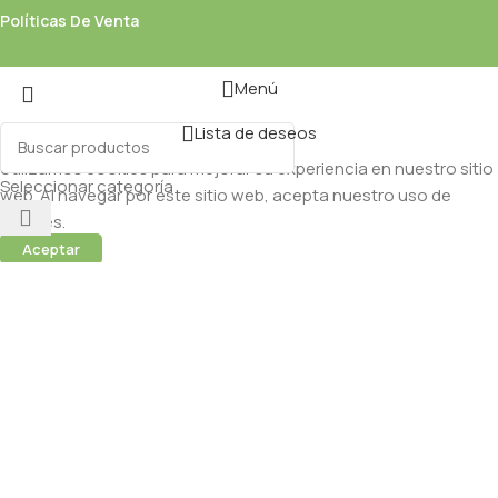
Políticas De Venta
Menú
Lista de deseos
Utilizamos cookies para mejorar su experiencia en nuestro sitio
Seleccionar categoría
web. Al navegar por este sitio web, acepta nuestro uso de
cookies.
Aceptar