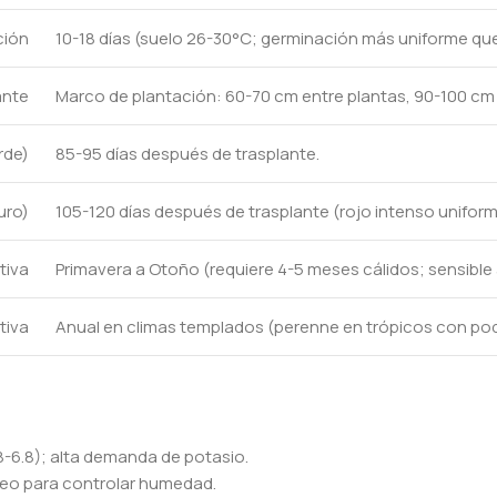
ción
10-18 días (suelo 26-30°C; germinación más uniforme que 
ante
Marco de plantación: 60-70 cm entre plantas, 90-100 cm 
rde)
85-95 días después de trasplante.
uro)
105-120 días después de trasplante (rojo intenso uniform
tiva
Primavera a Otoño (requiere 4-5 meses cálidos; sensible
tiva
Anual en climas templados (perenne en trópicos con po
-6.8); alta demanda de potasio.
oteo para controlar humedad.