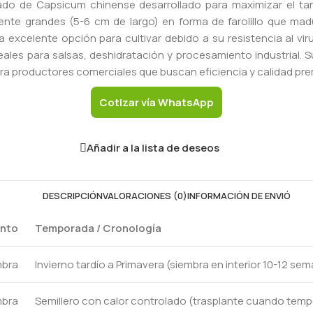
rado de Capsicum chinense desarrollado para maximizar el tam
ente grandes (5-6 cm de largo) en forma de farolillo que mad
 excelente opción para cultivar debido a su resistencia al vi
ideales para salsas, deshidratación y procesamiento industrial
para productores comerciales que buscan eficiencia y calidad pr
Cotizar vía WhatsApp
Añadir a la lista de deseos
DESCRIPCIÓN
VALORACIONES (0)
INFORMACIÓN DE ENVIÓ
nto
Temporada / Cronología
mbra
Invierno tardío a Primavera (siembra en interior 10-12 se
mbra
Semillero con calor controlado (trasplante cuando temp