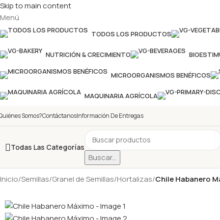
Skip to main content
Menú
TODOS LOS PRODUCTOS
NUTRICIÓN & CRECIMIENTO
BIOESTI
MICROORGANISMOS BENÉFICOS
MAQUINARIA AGRÍCOLA
Quiénes Somos?
Contáctanos
Información De Entregas
Todas Las Categorías
Buscar...
Inicio
/
Semillas
/
Granel de Semillas
/
Hortalizas
/
Chile Habanero M