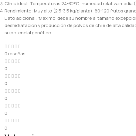
Clima ideal: Temperaturas 24-32°C; humedad relativa media 
Rendimiento: Muy alto (2.5-3.5 kg/planta); 80-120 frutos gra
Dato adicional: ‘Máximo’ debe su nombre al tamaño excepcion
deshidratación y producción de polvos de chile de alta calid
su potencial genético.
0 reseñas
0
0
0
0
0