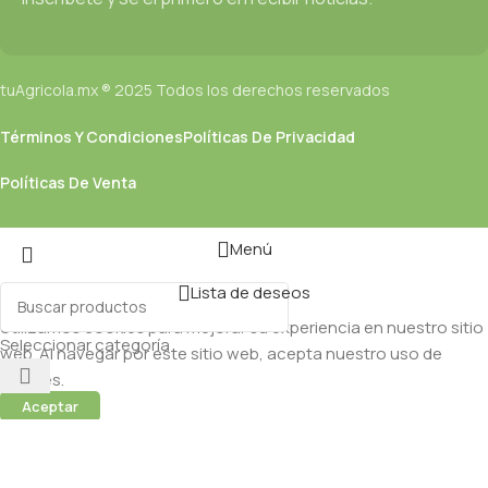
tuAgricola.mx ® 2025 Todos los derechos reservados
Términos Y Condiciones
Políticas De Privacidad
Políticas De Venta
Menú
Lista de deseos
Utilizamos cookies para mejorar su experiencia en nuestro sitio
Seleccionar categoría
web. Al navegar por este sitio web, acepta nuestro uso de
cookies.
Aceptar