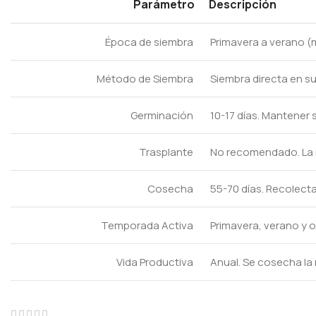
Parámetro
Descripción
Época de siembra
Primavera a verano (
Método de Siembra
Siembra directa en su
Germinación
10-17 días. Mantener
Trasplante
No recomendado. La r
Cosecha
55-70 días. Recolect
Temporada Activa
Primavera, verano y ot
Vida Productiva
Anual. Se cosecha la 