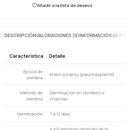
Añadir a la lista de deseos
DESCRIPCIÓN
VALORACIONES (0)
INFORMACIÓN DE ENV
Característica
Detalle
Época de
Enero a marzo (para trasplante)
siembra
Método de
Germinación en semillero o
siembra
charolas
Germinación
7 a 12 días
4 a 6 semanas después de la