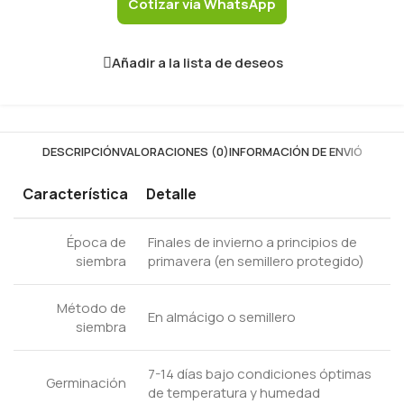
Cotizar vía WhatsApp
Añadir a la lista de deseos
DESCRIPCIÓN
VALORACIONES (0)
INFORMACIÓN DE ENVIÓ
Característica
Detalle
Época de
Finales de invierno a principios de
siembra
primavera (en semillero protegido)
Método de
En almácigo o semillero
siembra
7-14 días bajo condiciones óptimas
Germinación
de temperatura y humedad