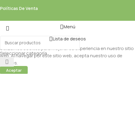
Políticas De Venta
Menú
Lista de deseos
Utilizamos cookies para mejorar su experiencia en nuestro sitio
Seleccionar categoría
web. Al navegar por este sitio web, acepta nuestro uso de
cookies.
Aceptar