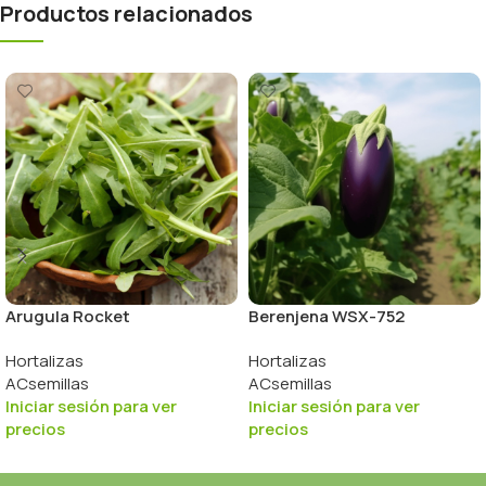
Productos relacionados
Arugula Rocket
Berenjena WSX-752
Hortalizas
Hortalizas
ACsemillas
ACsemillas
Iniciar sesión para ver
Iniciar sesión para ver
precios
precios