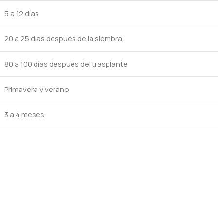
5 a 12 días
20 a 25 días después de la siembra
80 a 100 días después del trasplante
Primavera y verano
3 a 4 meses