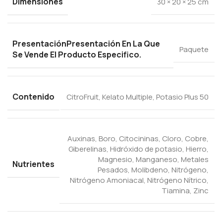
Dimensiones
30 × 20 × 25 cm
Presentación
Presentación En La Que
Paquete
Se Vende El Producto Especifico.
Contenido
CitroFruit, Kelato Multiple, Potasio Plus 50
Auxinas
,
Boro
,
Citocininas
,
Cloro
,
Cobre
,
Giberelinas
,
Hidróxido de potasio
,
Hierro
,
Magnesio
,
Manganeso
,
Metales
Nutrientes
Pesados
,
Molibdeno
,
Nitrógeno
,
Nitrógeno Amoniacal
,
Nitrógeno Nítrico
,
Tiamina
,
Zinc