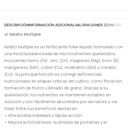
DESCRIPCIÓN
INFORMACIÓN ADICIONAL
VALORACIONES (0)
INFORMAC
🌿
Kelato Multiple
Kelato Multiple es un fertilizante foliar líquido formulado con
una mezcla balanceada de micronutrientes quelatados,
incluyendo hierro (Fe), zinc (Zn), magnesio (Mg), boro (B),
manganeso (Mn), cobre (Cu), molibdeno (Mo) y cobalto
(Co). Su principal función es corregir deficiencias
nutricionales en etapas críticas del cultivo, como floración,
formación de frutos y llenado de grano. Gracias a su
quelatación, los nutrientes se mantienen estables en
solución y son fácilmente absorbidos por las raíces o vía
foliar. Entre sus beneficios destacan:
• Alta biodisponibilidad y rápida acción.
• Mejora la fotosíntesis, la síntesis de proteínas y el