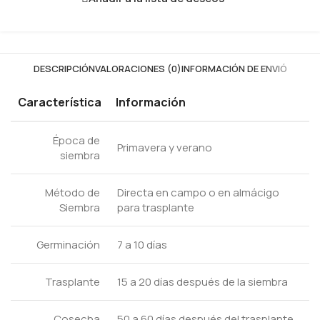
DESCRIPCIÓN
VALORACIONES (0)
INFORMACIÓN DE ENVIÓ
Característica
Información
Época de
Primavera y verano
siembra
Método de
Directa en campo o en almácigo
Siembra
para trasplante
Germinación
7 a 10 días
Trasplante
15 a 20 días después de la siembra
Cosecha
50 a 60 días después del trasplante