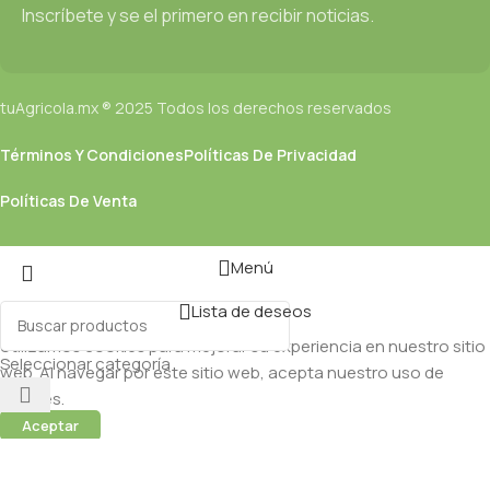
Inscríbete y se el primero en recibir noticias.
tuAgricola.mx ® 2025 Todos los derechos reservados
Términos Y Condiciones
Políticas De Privacidad
Políticas De Venta
Menú
Lista de deseos
Utilizamos cookies para mejorar su experiencia en nuestro sitio
Seleccionar categoría
web. Al navegar por este sitio web, acepta nuestro uso de
cookies.
Aceptar