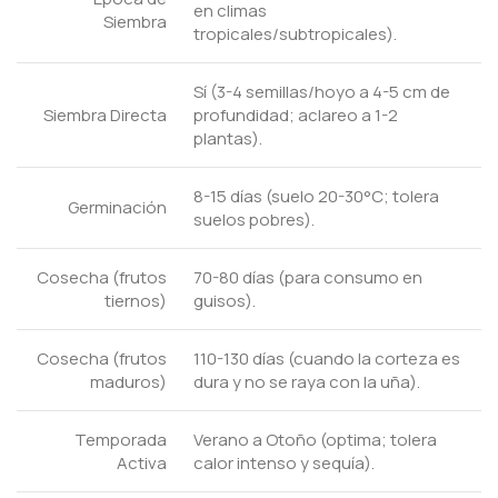
en climas
Siembra
tropicales/subtropicales).
Sí (3-4 semillas/hoyo a 4-5 cm de
Siembra Directa
profundidad; aclareo a 1-2
plantas).
8-15 días (suelo 20-30°C; tolera
Germinación
suelos pobres).
Cosecha (frutos
70-80 días (para consumo en
tiernos)
guisos).
Cosecha (frutos
110-130 días (cuando la corteza es
maduros)
dura y no se raya con la uña).
Temporada
Verano a Otoño (optima; tolera
Activa
calor intenso y sequía).