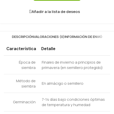
Añadir a la lista de deseos
DESCRIPCIÓN
VALORACIONES (0)
INFORMACIÓN DE ENVIÓ
Característica
Detalle
Época de
Finales de invierno a principios de
siembra
primavera (en semillero protegido)
Método de
En almácigo o semillero
siembra
7-14 días bajo condiciones óptimas
Germinación
de temperatura y humedad