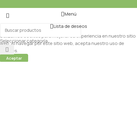
Menú
Lista de deseos
Utilizamos cookies para mejorar su experiencia en nuestro sitio
Seleccionar categoría
web. Al navegar por este sitio web, acepta nuestro uso de
cookies.
Aceptar