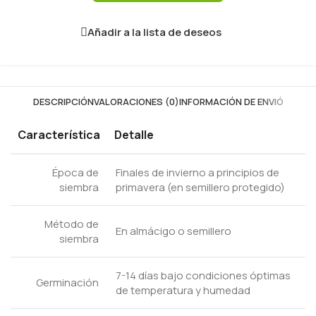
Añadir a la lista de deseos
DESCRIPCIÓN
VALORACIONES (0)
INFORMACIÓN DE ENVIÓ
Característica
Detalle
Época de
Finales de invierno a principios de
siembra
primavera (en semillero protegido)
Método de
En almácigo o semillero
siembra
7-14 días bajo condiciones óptimas
Germinación
de temperatura y humedad