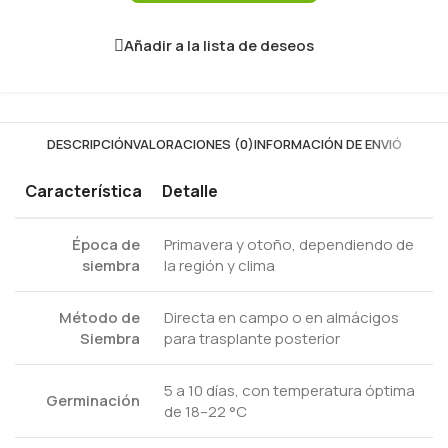
Añadir a la lista de deseos
DESCRIPCIÓN
VALORACIONES (0)
INFORMACIÓN DE ENVIÓ
Característica
Detalle
Época de
Primavera y otoño, dependiendo de
siembra
la región y clima
Método de
Directa en campo o en almácigos
Siembra
para trasplante posterior
5 a 10 días, con temperatura óptima
Germinación
de 18–22 °C